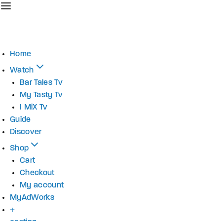
Home
Watch
Bar Tales Tv
My Tasty Tv
I MiX Tv
Guide
Discover
Shop
Cart
Checkout
My account
MyAdWorks
+