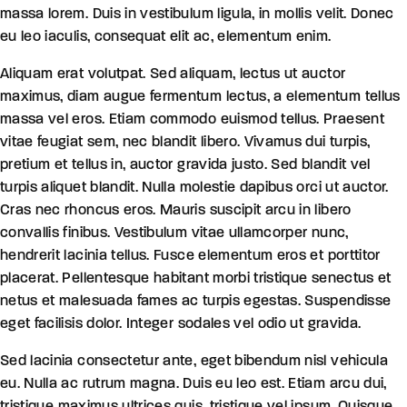
massa lorem. Duis in vestibulum ligula, in mollis velit. Donec
eu leo iaculis, consequat elit ac, elementum enim.
Aliquam erat volutpat. Sed aliquam, lectus ut auctor
maximus, diam augue fermentum lectus, a elementum tellus
massa vel eros. Etiam commodo euismod tellus. Praesent
vitae feugiat sem, nec blandit libero. Vivamus dui turpis,
pretium et tellus in, auctor gravida justo. Sed blandit vel
turpis aliquet blandit. Nulla molestie dapibus orci ut auctor.
Cras nec rhoncus eros. Mauris suscipit arcu in libero
convallis finibus. Vestibulum vitae ullamcorper nunc,
hendrerit lacinia tellus. Fusce elementum eros et porttitor
placerat. Pellentesque habitant morbi tristique senectus et
netus et malesuada fames ac turpis egestas. Suspendisse
eget facilisis dolor. Integer sodales vel odio ut gravida.
Sed lacinia consectetur ante, eget bibendum nisl vehicula
eu. Nulla ac rutrum magna. Duis eu leo est. Etiam arcu dui,
tristique maximus ultrices quis, tristique vel ipsum. Quisque