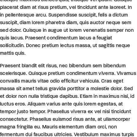
placerat diam at risus pretium, vel tincidunt ante laoreet. In
in pellentesque arcu. Suspendisse suscipit, felis a dictum
suscipit, diam lorem pharetra diam, quis auctor neque sem
sed dolor. Quisque in augue ut lorem venenatis semper non
quis lacus. Praesent condimentum lacus a feugiat
sollicitudin. Donec pretium lectus massa, ut sagittis neque
mattis quis.
Praesent blandit elit risus, nec bibendum sem bibendum
scelerisque. Quisque pretium condimentum viverra. Vivamus
convallis mauris vitae odio efficitur vehicula. Cras eget
massa sit amet tellus gravida porttitor a molestie dolor. Sed
et dolor non nulla tristique dapibus. Etiam in maximus nisi, id
luctus eros. Aliquam varius ante quis lorem egestas, at
tempor justo tempor. Phasellus viverra ex vel nisi tincidunt
consectetur. Phasellus euismod risus ante, at ullamcorper
magna fringilla eu. Mauris elementum diam orci, non
fermentum dui faucibus ultricies. Vestibulum maximus turpis